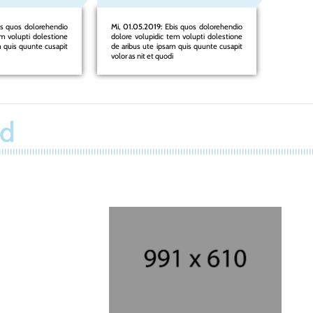
s quos dolorehendio
Mi, 01.05.2019:
Ebis quos dolorehendio
Mi, 01.0
em volupti dolestione
dolore volupidic tem volupti dolestione
dolore v
m quis quunte cusapit
de aribus ute ipsam quis quunte cusapit
de aribu
volor as nit et quodi
volor as 
ld