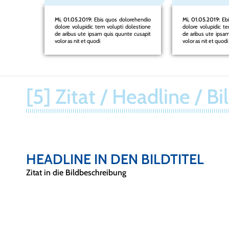
orehendio
Mi, 01.05.2019:
Ebis quos dolorehendio
Mi, 01.05.2019:
Ebi
dolestione
dolore volupidic tem volupti dolestione
dolore volupidic t
te cusapit
de aribus ute ipsam quis quunte cusapit
de aribus ute ipsa
volor as nit et quodi
volor as nit et quodi
[5] Zitat / Headline / Bi
HEADLINE IN DEN BILDTITEL
Zitat in die Bildbeschreibung