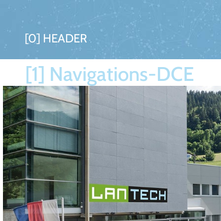
[0] HEADER
[1] Navigations-DCE