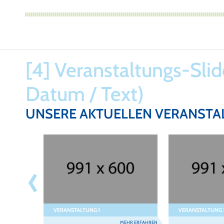
[4] Veranstaltungs-Slide
Datum / Text)
UNSERE AKTUELLEN VERANST
Prev
VERANSTALTUNG 1
VERANSTALTUNG 
EHR ERFAHREN
MEHR ERFAHREN